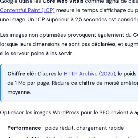
Google utilise les
Core Web Vitals
comme signal de clas
Contentful Paint (LCP)
mesure le temps d'affichage du p
une image. Un LCP supérieur à 2,5 secondes est consi
Les images non optimisées provoquent également du
C
lorsque leurs dimensions ne sont pas déclarées, et aug
si le serveur peine à les servir.
Chiffre clé :
D'après le
HTTP Archive (2025)
, le poid
de 1 Mo par page. Réduire ce chiffre de moitié amélio
moyenne.
Optimiser les images WordPress pour le SEO revient à agir 
Performance
: poids réduit, chargement rapide