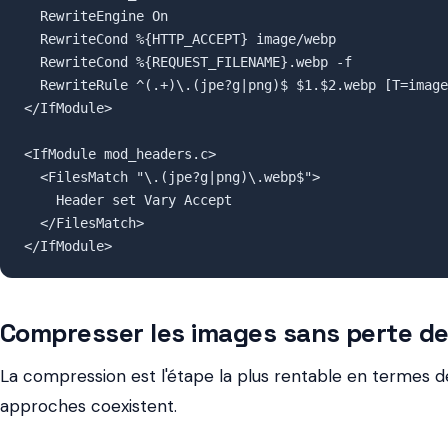
  RewriteEngine On

  RewriteCond %{HTTP_ACCEPT} image/webp

  RewriteCond %{REQUEST_FILENAME}.webp -f

  RewriteRule ^(.+)\.(jpe?g|png)$ $1.$2.webp [T=image
</IfModule>

<IfModule mod_headers.c>

  <FilesMatch "\.(jpe?g|png)\.webp$">

    Header set Vary Accept

  </FilesMatch>

</IfModule>
Compresser les images sans perte de 
La compression est l'étape la plus rentable en termes 
approches coexistent.