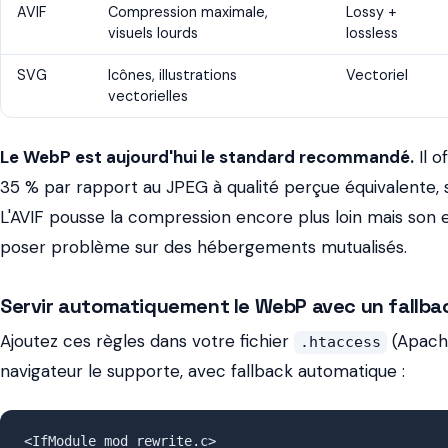
AVIF
Compression maximale,
Lossy +
visuels lourds
lossless
SVG
Icônes, illustrations
Vectoriel
vectorielles
Le WebP est aujourd'hui le standard recommandé.
Il o
35 % par rapport au JPEG à qualité perçue équivalente,
L'AVIF pousse la compression encore plus loin mais son 
poser problème sur des hébergements mutualisés.
Servir automatiquement le WebP avec un fallba
Ajoutez ces règles dans votre fichier
(Apache
.htaccess
navigateur le supporte, avec fallback automatique :
<IfModule mod_rewrite.c>
