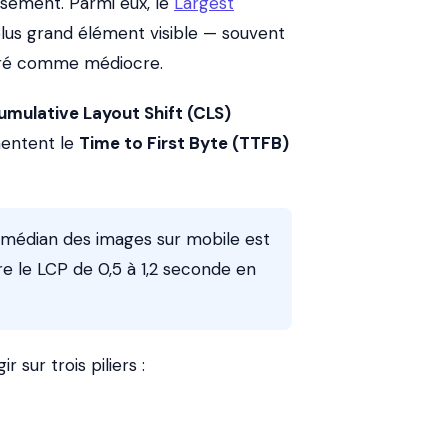
sement. Parmi eux, le
Largest
lus grand élément visible — souvent
déré comme médiocre.
umulative Layout Shift (CLS)
mentent le
Time to First Byte (TTFB)
s médian des images sur mobile est
re le LCP de 0,5 à 1,2 seconde en
sur trois piliers :