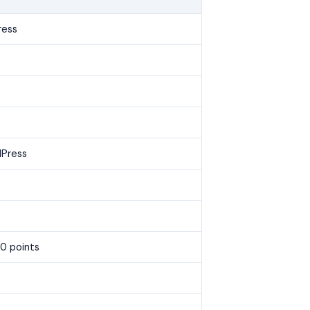
ress
dPress
10 points